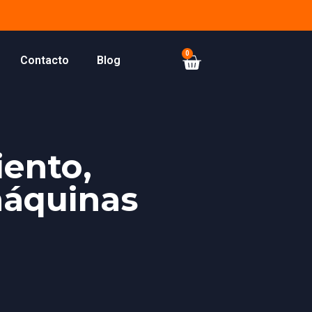
0
Contacto
Blog
iento,
máquinas
.