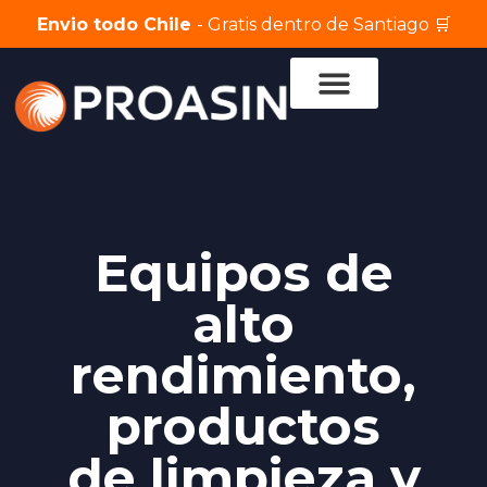
Envio todo Chile
- Gratis dentro de Santiago 🛒
Servicio Técnico
Equipos de
alto
rendimiento,
productos
de limpieza y