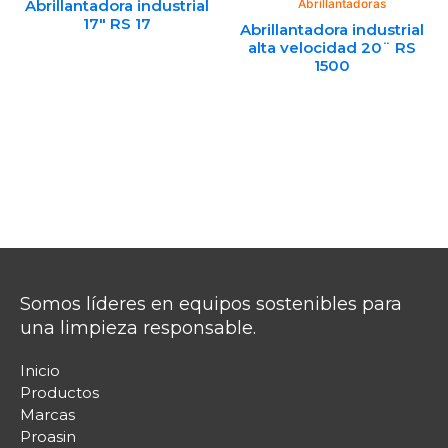
Abrillantadora industrial
Abrillantadoras
17″ RS 17
Abrillantadora industrial
alta velocidad 20¨ RS
1500
Somos líderes en equipos sostenibles para
una limpieza responsable.
Inicio
Productos
Marcas
Proasin