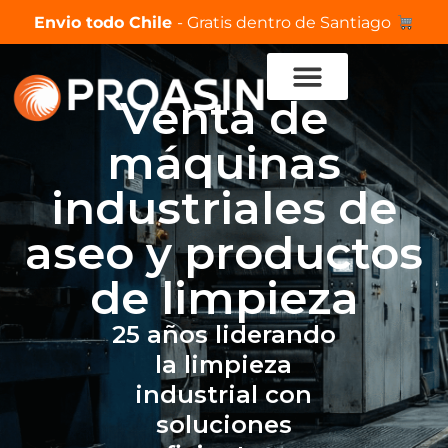
Envio todo Chile
- Gratis dentro de Santiago
Venta de
máquinas
industriales de
aseo y productos
de limpieza
25 años liderando
la limpieza
industrial con
soluciones