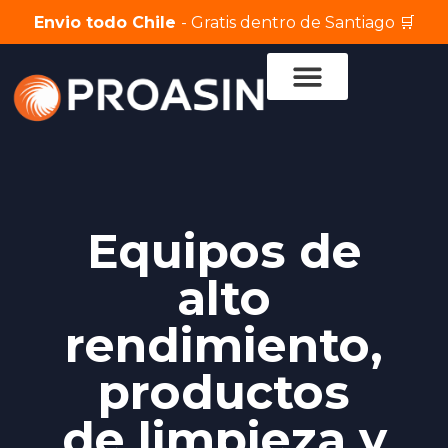
Envio todo Chile
- Gratis dentro de Santiago 🛒
Servicio Técnico
Equipos de
alto
rendimiento,
productos
de limpieza y