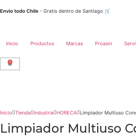
Envio todo Chile
- Gratis dentro de Santiago 🛒
Inicio
Productos
Marcas
Proasin
Serv
0
Inicio
Tienda
Industria
HORECA
Limpiador Multiuso Con
Limpiador Multiuso C