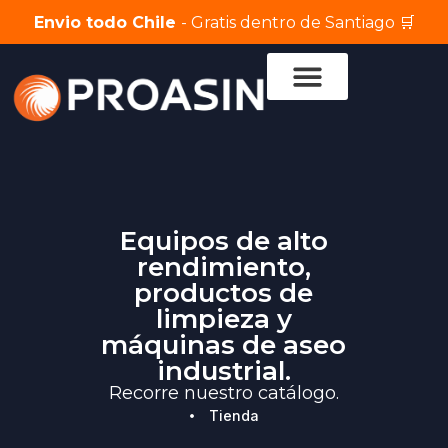
Envio todo Chile
- Gratis dentro de Santiago 🛒
Servicio Técnico
Equipos de alto
rendimiento,
productos de
limpieza y
máquinas de aseo
industrial.
Recorre nuestro catálogo.
Tienda