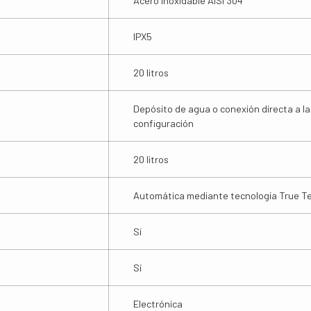
Acero inoxidable AISI 304
IPX5
20 litros
Depósito de agua o conexión directa a la
configuración
20 litros
Automática mediante tecnología True 
Sí
Sí
Electrónica