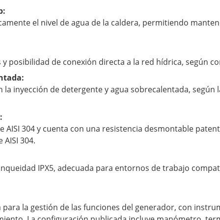
p:
amente el nivel de agua de la caldera, permitiendo manten
y posibilidad de conexión directa a la red hídrica, según co
ntada:
 la inyección de detergente y agua sobrecalentada, según l
:
le AISI 304 y cuenta con una resistencia desmontable patent
 AISI 304.
tanqueidad IPX5, adecuada para entornos de trabajo compat
 para la gestión de las funciones del generador, con instru
miento. La configuración publicada incluye manómetro, te