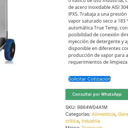
trifásico de uso industrial,
de acero inoxidable AISI 30
IPX5. Trabaja a una presión
vapor saturado seco a 183 °
automática True Temp, con 
posibilidad de conexión dir
inyección de detergente y 
disponible en diferentes co
producción de vapor para a
requerimientos de limpieza 
Solicitar Cotización
Consultar por WhatsApp
SKU:
9864W04A1M
Categorías:
Alimenticia
,
Gene
crítica
,
Industria
Marca:
Tecnovap