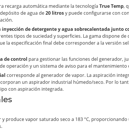
ra recarga automática mediante la tecnología
True Temp
, 
n depósito de agua de
20 litros
y puede configurarse con cone
ración.
n
inyección de detergente y agua sobrecalentada junto c
erentes tipos de suciedad y superficies. La gama dispone de 
ue la especificación final debe corresponder a la versión se
a de control
para gestionar las funciones del generador, j
de operación y un sistema de aviso para el mantenimiento d
ial
corresponde al generador de vapor. La aspiración integ
ncorporan un aspirador industrial húmedo/seco. Por lo tant
ipo con aspiración integrada.
ales
r y produce vapor saturado seco a 183 °C, proporcionando
s.