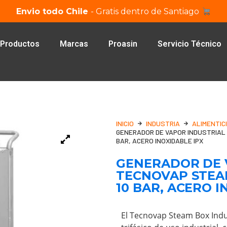
Envio todo Chile
- Gratis dentro de Santiago
Productos
Marcas
Proasin
Servicio Técnico
INICIO
INDUSTRIA
ALIMENTIC
GENERADOR DE VAPOR INDUSTRIAL 
BAR, ACERO INOXIDABLE IPX
GENERADOR DE 
TECNOVAP STEAM
10 BAR, ACERO I
El Tecnovap Steam Box Indu