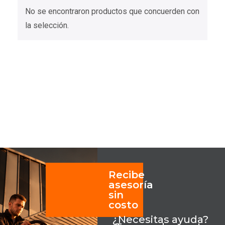
No se encontraron productos que concuerden con
la selección.
Recibe
asesoría
sin
costo
¿Necesitas ayuda?